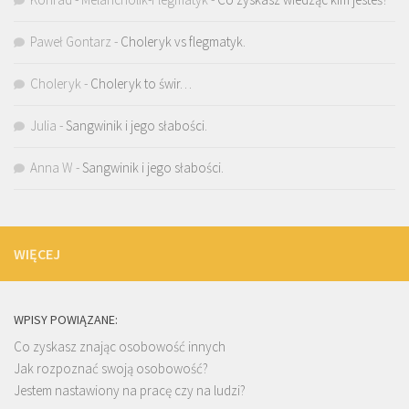
Paweł Gontarz
-
Choleryk vs flegmatyk.
Choleryk
-
Choleryk to świr…
Julia
-
Sangwinik i jego słabości.
Anna W
-
Sangwinik i jego słabości.
WIĘCEJ
WPISY POWIĄZANE:
Co zyskasz znając osobowość innych
Jak rozpoznać swoją osobowość?
Jestem nastawiony na pracę czy na ludzi?