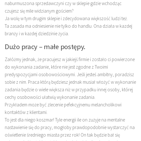
naburmuszona sprzedawczyni czy w sklepie gdzie wchodząc
czujesz się mile widzianym gościem?
Ja wolę w tym drugim sklepie i zdecydowana większość ludzi też.
Ta zasada ma odniesienie nie tylko do handlu. Ona działa w kazdej
branży i w każdej dziedzinie życia.
Dużo pracy – małe postępy.
Załóżmy jednak, że pracujesz w jakiejś firmie i zostało ci powierzone
do wykonania zadanie, które nie jest zgodne z Twoimi
predyspozycjami osobowościowymi. Jeśli jesteś ambitny, poradzisz
sobie z nim. Praca którą będziesz jednak musiał włożyć w wykonanie
zadania będzie o wiele większa niż w przypadku innej osoby, której
cechy osobowości ułatwią wykonanie zadania.
Przykładem może być zlecenie pefekcyjnemu melancholikowi
kontaktów z klientami.
To jest dla niego koszmar! Tyle energii ile on zużyje na mentalne
nastawienie się do pracy, mogłoby prawdopodobnie wystarczyć na
oświetlenie średniego miasta przez rok! On tak będzie bał się