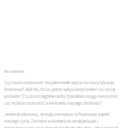
No właśnie…
Czy nasza osobowość ma jakikolwiek wpływ na naszą sytuację
finansową? Jeśli tak, to czy jest to wpływ bezpośredni czy raczej
pośredni? Czy poszczególne cechy charakteru mogą nam pomóc
czy może przeszkodzić w tworzeniu naszego dochodu?
Jestem przekonany, że mają one wpływ na finansowy aspekt
naszego życia. Zarówno w kontekście zarabiania jak i
gospodarowania posiadanymi środkami. Nie chcę, żebyś doszedł