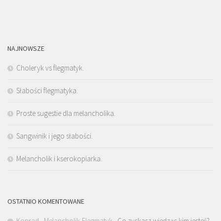
NAJNOWSZE
Choleryk vs flegmatyk.
Słabości flegmatyka.
Proste sugestie dla melancholika.
Sangwinik i jego słabości.
Melancholik i kserokopiarka.
OSTATNIO KOMENTOWANE
Konrad - Melancholik-Flegmatyk
-
Co zyskasz wiedząc kim jesteś?