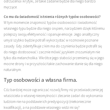
odrzucenia i krytyki, że takie zadanie będzie dla niego bardzo
męczące.
Co mu da świadomość istnienia różnych typów osobowości?
W tym momencie znajomość typów osobowości i świadomość
własnego typu będzie dla niego orężem, narzędziem dzięki któremu
polepszy swoją efektywność i opanuje emocje. Jego analityczny
umysł szybko będzie potrafi wykorzystać w rozmowie poznane
zasady. Gdy zidentyfikuje z kim ma do czynienia będzie potrafił się
do niego dostosować i zacznie mówić językiem zrozumiałym nie
tylko dla melancholika. Wkrótce jego słabości przemienią się w jego
mocne strony i w przyszłości takie zachowanie stanie się dla niego
naturalnym.
Typ osobowości a własna firma.
Cóż bardziej może ograniczać rozwój firmy niż przeświadczenie jej
właściciela o własnej nieomylności i zlecanie zadań do wykonania
ludziom nie na podstawie ich predyspozycji (niekoniecznie
kwalifikacji), a na podstawie własnego widzi mi się?