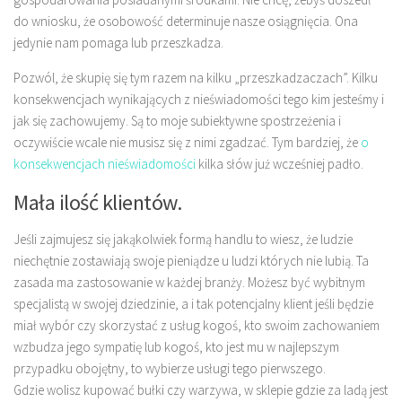
do wniosku, że osobowość determinuje nasze osiągnięcia. Ona
jedynie nam pomaga lub przeszkadza.
Pozwól, że skupię się tym razem na kilku „przeszkadzaczach”. Kilku
konsekwencjach wynikających z nieświadomości tego kim jesteśmy i
jak się zachowujemy. Są to moje subiektywne spostrzeżenia i
oczywiście wcale nie musisz się z nimi zgadzać. Tym bardziej, że
o
konsekwencjach nieświadomości
kilka słów już wcześniej padło.
Mała ilość klientów.
Jeśli zajmujesz się jakąkolwiek formą handlu to wiesz, że ludzie
niechętnie zostawiają swoje pieniądze u ludzi których nie lubią. Ta
zasada ma zastosowanie w każdej branży. Możesz być wybitnym
specjalistą w swojej dziedzinie, a i tak potencjalny klient jeśli będzie
miał wybór czy skorzystać z usług kogoś, kto swoim zachowaniem
wzbudza jego sympatię lub kogoś, kto jest mu w najlepszym
przypadku obojętny, to wybierze usługi tego pierwszego.
Gdzie wolisz kupować bułki czy warzywa, w sklepie gdzie za ladą jest