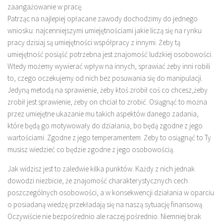
zaangażowanie w pracę.
Patrząc na najlepiej opłacane zawody dochodzimy do jednego
wniosku: najcenniejszymi umiejętnościami jakie liczą się na rynku
pracy dzisiaj są umiejętności współpracy z innymi. Żeby tą
umiejętność posiąść potrzebna jest znajomość ludzkiej osobowości.
Wtedy możemy wywierać wpływ na innych, sprawiać żeby inni robili
to, czego oczekujemy od nich bez posuwania się do manipulacji.
Jedyną metodą na sprawienie, żeby ktoś zrobił coś co chcesz,żeby
zrobił jest sprawienie, żeby on chciał to zrobić. Osiągnąć to można
przez umiejętne ukazanie mu takich aspektów danego zadania,
które będą go motywowały do działania, bo będą zgodne z jego
wartościami. Zgodne z jego temperamentem. Żeby to osiągnąć to Ty
musisz wiedzieć co będzie zgodne z jego osobowością.
Jak widzisz jest to zaledwie kilka punktów. Każdy z nich jednak
dowodzi niezbicie, że znajomość charakterystycznych cech
poszczególnych osobowości, a w konsekwencji działania w oparciu
o posiadaną wiedzę przekładają się na naszą sytuację finansową.
Oczywiście nie bezpośrednio ale raczej pośrednio. Niemniej brak