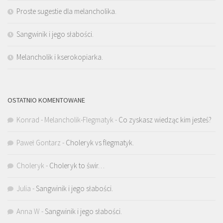
Proste sugestie dla melancholika.
Sangwinik i jego słabości.
Melancholik i kserokopiarka.
OSTATNIO KOMENTOWANE
Konrad - Melancholik-Flegmatyk
-
Co zyskasz wiedząc kim jesteś?
Paweł Gontarz
-
Choleryk vs flegmatyk.
Choleryk
-
Choleryk to świr…
Julia
-
Sangwinik i jego słabości.
Anna W
-
Sangwinik i jego słabości.