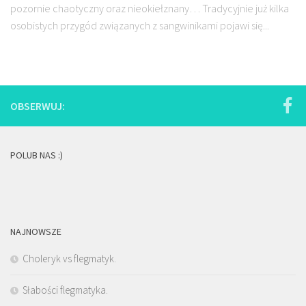
pozornie chaotyczny oraz nieokiełznany… Tradycyjnie już kilka
osobistych przygód związanych z sangwinikami pojawi się...
OBSERWUJ:
POLUB NAS :)
NAJNOWSZE
Choleryk vs flegmatyk.
Słabości flegmatyka.