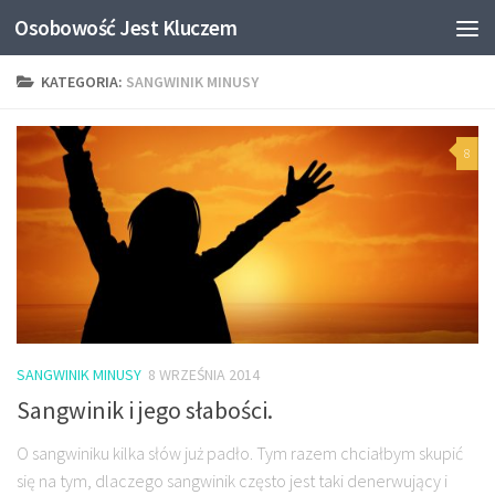
Osobowość Jest Kluczem
KATEGORIA:
SANGWINIK MINUSY
8
SANGWINIK MINUSY
8 WRZEŚNIA 2014
Sangwinik i jego słabości.
O sangwiniku kilka słów już padło. Tym razem chciałbym skupić
się na tym, dlaczego sangwinik często jest taki denerwujący i