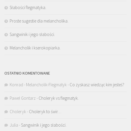
Słabości flegmatyka.
Proste sugestie dla melancholika.
Sangwinik i jego słabości.
Melancholik i kserokopiarka.
OSTATNIO KOMENTOWANE
Konrad - Melancholik-Flegmatyk
-
Co zyskasz wiedząc kim jesteś?
Paweł Gontarz
-
Choleryk vs flegmatyk.
Choleryk
-
Choleryk to świr…
Julia
-
Sangwinik i jego słabości.