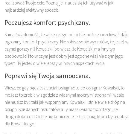
realizować Twoje cele. Poznaj je i naucz się ich używać w jak
najbardziej efektywny sposób.
Poczujesz komfort psychiczny.
Sama świadomość, że wiesz czego od siebie możesz oczekiwać daje
ogromny komfort psychiczny. Nie robisz sobie wyrzutów, że jesteś w
czymś gorszy niż Kowalski, bo wiesz, że Kowalski ma inny typ
osobowości i to w czym jest dobry jest zgodne właśnie z tym jego
typem. Ty jesteś o wiele lepszy w innych aspektach życia.
Poprawi się Twoja samoocena.
Wiesz, że gdy będziesz chciał osiągnąć to co osiągnął Kowalski, to
możesz to zrobić w zgodzie z własnymi mocnymi stronami i wcale
nie musisz być taki jak wspomniany Kowalski. Istnieje wiele dróg na
osiągnięcie danych rezultatów a Ty masz świadomość tego, że
droga dobra dla Ciebie nie koniecznie jest tą samą, która była dobra
dla Kowalskiego.