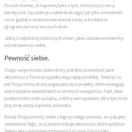
Pozwól również, że wspomnę tylko o tym, że te korzyści nie są
teoretyczne. Zacząłem je u siebie dostrzegać jak tylko wchodziłem
coraz głębiej w analizowanie własnej osoby w kontekście
jej ograniczeń oraz mocnych stron.
Jedną z najbardziej widocznych zmian, jakie zaobserwowałem był
wzrost pewności siebie.
Pewność siebie.
Znając swoje mocne i słabe strony potrafisz przewidzieć jakie
aktywności w Twoim przypadku dają najlepsze efekty. Wiedząc co
jest Twoją mocną stroną angażujesz się w projekty, które wymagają
wykorzystania właśnie takich a nie innych umiejętności. Fakt, takie
podejście jest często pułapką, w którą sami wpadamy ale o tym może
przy innej okazji wspomnę słów kilka.
Rośnie Twoja pewność siebie z tego prostego powodu, że zyskujesz
świadomość tego, że są pewne rodzaje aktywności, które są bliższe
Twemu sercu (właściwie osobowości) niż inne. Gdy już taką