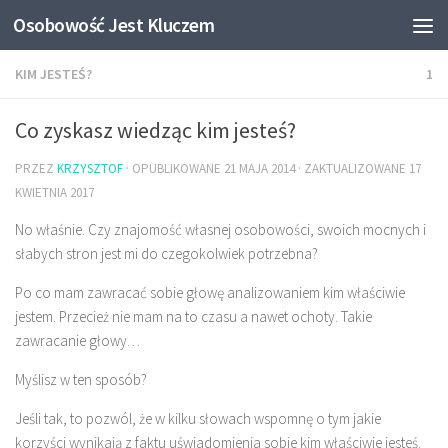
Osobowość Jest Kluczem
KIM JESTEŚ?
1
Co zyskasz wiedząc kim jesteś?
PRZEZ
KRZYSZTOF
· OPUBLIKOWANE
21 MAJA 2014
· ZAKTUALIZOWANE
17
KWIETNIA 2017
No właśnie. Czy znajomość własnej osobowości, swoich mocnych i
słabych stron jest mi do czegokolwiek potrzebna?
Po co mam zawracać sobie głowę analizowaniem kim właściwie
jestem. Przecież nie mam na to czasu a nawet ochoty. Takie
zawracanie głowy…
Myślisz w ten sposób?
Jeśli tak, to pozwól, że w kilku słowach wspomnę o tym jakie
korzyści wynikają z faktu uświadomienia sobie kim właściwie jesteś.