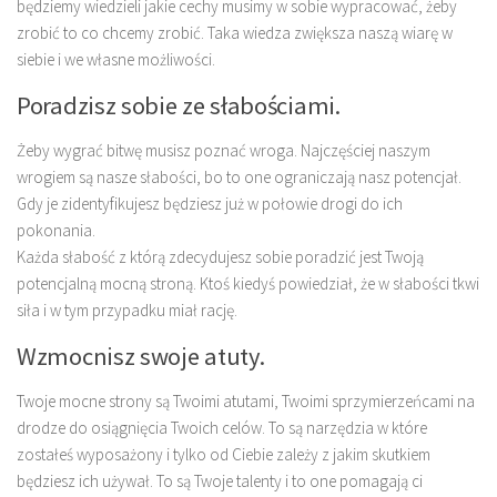
będziemy wiedzieli jakie cechy musimy w sobie wypracować, żeby
zrobić to co chcemy zrobić. Taka wiedza zwiększa naszą wiarę w
siebie i we własne możliwości.
Poradzisz sobie ze słabościami.
Żeby wygrać bitwę musisz poznać wroga. Najczęściej naszym
wrogiem są nasze słabości, bo to one ograniczają nasz potencjał.
Gdy je zidentyfikujesz będziesz już w połowie drogi do ich
pokonania.
Każda słabość z którą zdecydujesz sobie poradzić jest Twoją
potencjalną mocną stroną. Ktoś kiedyś powiedział, że w słabości tkwi
siła i w tym przypadku miał rację.
Wzmocnisz swoje atuty.
Twoje mocne strony są Twoimi atutami, Twoimi sprzymierzeńcami na
drodze do osiągnięcia Twoich celów. To są narzędzia w które
zostałeś wyposażony i tylko od Ciebie zależy z jakim skutkiem
będziesz ich używał. To są Twoje talenty i to one pomagają ci