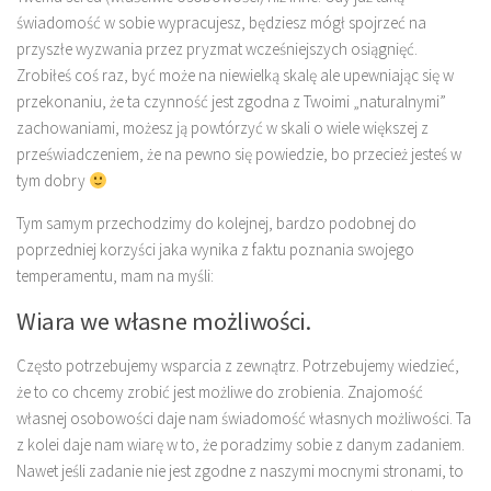
świadomość w sobie wypracujesz, będziesz mógł spojrzeć na
przyszłe wyzwania przez pryzmat wcześniejszych osiągnięć.
Zrobiłeś coś raz, być może na niewielką skalę ale upewniając się w
przekonaniu, że ta czynność jest zgodna z Twoimi „naturalnymi”
zachowaniami, możesz ją powtórzyć w skali o wiele większej z
przeświadczeniem, że na pewno się powiedzie, bo przecież jesteś w
tym dobry
Tym samym przechodzimy do kolejnej, bardzo podobnej do
poprzedniej korzyści jaka wynika z faktu poznania swojego
temperamentu, mam na myśli:
Wiara we własne możliwości.
Często potrzebujemy wsparcia z zewnątrz. Potrzebujemy wiedzieć,
że to co chcemy zrobić jest możliwe do zrobienia. Znajomość
własnej osobowości daje nam świadomość własnych możliwości. Ta
z kolei daje nam wiarę w to, że poradzimy sobie z danym zadaniem.
Nawet jeśli zadanie nie jest zgodne z naszymi mocnymi stronami, to