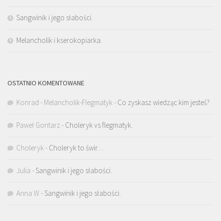
Sangwinik i jego słabości.
Melancholik i kserokopiarka.
OSTATNIO KOMENTOWANE
Konrad - Melancholik-Flegmatyk
-
Co zyskasz wiedząc kim jesteś?
Paweł Gontarz
-
Choleryk vs flegmatyk.
Choleryk
-
Choleryk to świr…
Julia
-
Sangwinik i jego słabości.
Anna W
-
Sangwinik i jego słabości.